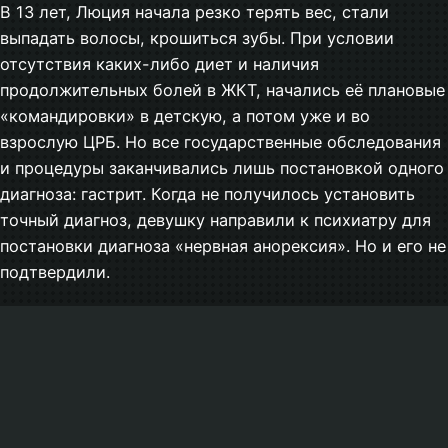
В 13 лет, Люция начала резко терять вес, стали
выпадать волосы, крошиться зубы. При условии
отсутствия каких-либо диет и наличия
продолжительных болей в ЖКТ, начались её плановые
«командировки» в детскую, а потом уже и во
взрослую ЦРБ. Но все государственные обследования
и процедуры заканчивались лишь постановкой одного
диагноза: гастрит. Когда не получилось установить
точный диагноз, девушку направили к психиатру для
постановки диагноза «нервная анорексия». Но и его не
подтвердили.
Девушка ушла на домашнее обучение, растеряла
×
друзей, поддержку, началась обычная юношеская
травля. Люция замкнулась в себе окончательно.
Подписывайтесь на
социальные сети
На данный момент, вес Люции составляет всего лишь
нашего фонда
37кг. Она начинает терять способность к