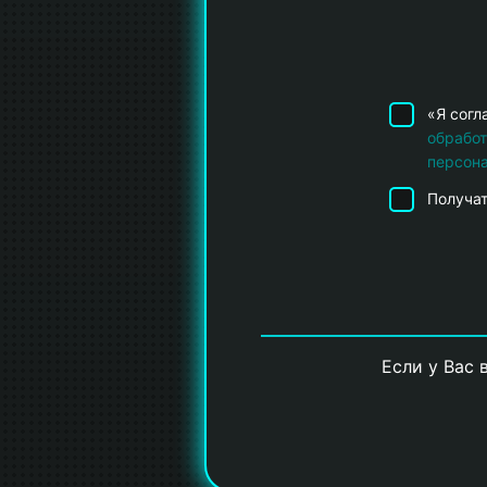
«Я согл
обрабо
персон
Получат
Если у Вас 