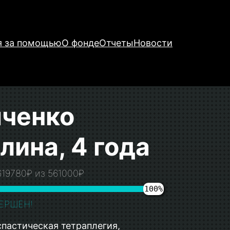
я за помощью
О фонде
Отчеты
Новости
ченко
лина, 4 года
619780₽ из 561000₽
100%
ЕРШЕН!
пастическая тетраплегия,