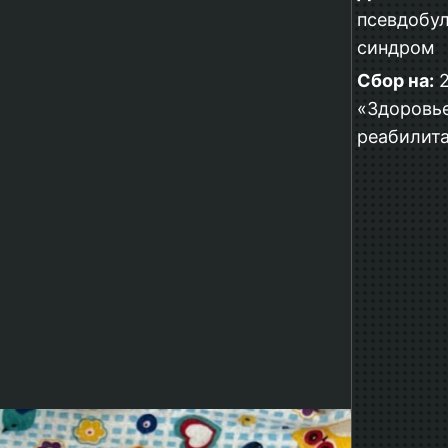
псевдобу
синдром
Сбор на:
2
«Здоровь
реабилит