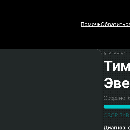
Помочь
Обратитьс
#ТАГАНРОГ
Тим
Эве
Собрано: 
СБОР ЗАВ
Диагноз:
с