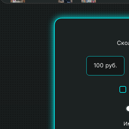
Ско
100 руб.
Им