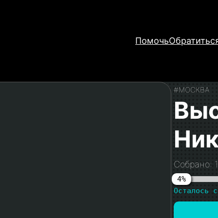
Помочь
Обратитьс
#МОСКВА
Выс
Ник
Собрано: 
4%
Осталось с