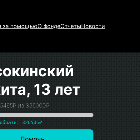
я за помощью
О фонде
Отчеты
Новости
окинский
ита, 13 лет
15495₽ из 336000₽
обрать: 320505₽
Помочь