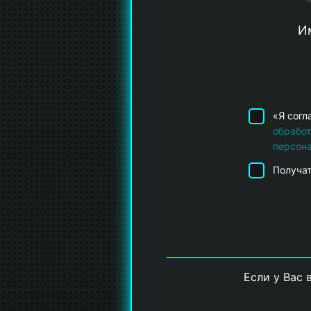
Им
«Я согл
обрабо
персон
Получат
Если у Вас 