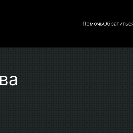
Помочь
Обратитьс
ва