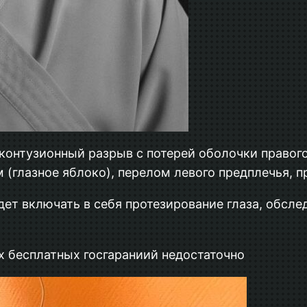
 контузионный разрыв с потерей оболочки правого
 (глазное яблоко), перелом левого предплечья, 
удет включать в себя протезирование глаза, обсл
х бесплатных госгараниий недостаточно