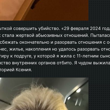
ткой совершить убийство. «29 февраля 2024 год
к стала жертвой абьюзивных отношений. Пыталась
сь сбежать окончательно и разорвать отношения 
нес, жилье, накопления но удалось разорвать отн
ртиру к подруге, у которой я жила с 11-летним с
нство внутренних органов отбито. Я чудом выжила
торией Ксения.