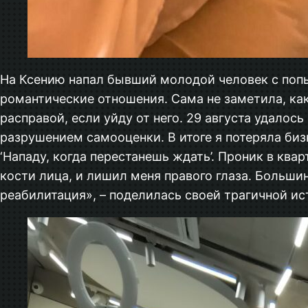
На Ксению напал бывший молодой человек с попы
романтические отношения. Сама не заметила, ка
расправой, если уйду от него. 29 августа удало
разрушением самооценки. В итоге я потеряла биз
‘Нападу, когда перестанешь ждать’. Проник в ква
кости лица, и лишил меня правого глаза. Больши
реабилитация», – поделилась своей трагичной ис