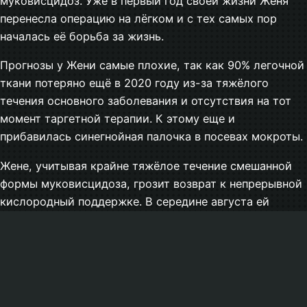
муковисцидоз. Уже в первый год своей жизни Женя
перенесла операцию на лёгком и с тех самых пор
началась её борьба за жизнь.
Прогнозы у Жени самые плохие, так как 90% легочной
ткани потеряно ещё в 2020 году из-за тяжёлого
течения основного заболевания и отсутствия на тот
момент таргетной терапии. К этому еще и
прибавилась синегнойная палочка в посевах мокроты.
Жене, учитывая крайне тяжёлое течение смешанной
формы муковисцидоза, грозит возврат к непрерывной
кислородный поддержке. В середине августа ей
обещают выдать жизненно важный препарат.
×
«Чтобы дожить до получения жизненно важного
Подписывайтесь на
препарата, Жене необходимо, круглосуточно
социальные сети
находиться на кислородном концентраторе: ночью на
нашего фонда
одном, а днем — на другом (переносном). Также ей