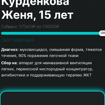
Курденкова
Женя, 15 лет
Собрано: 1170474₽ из 1150000₽
10
СБОР ЗАВЕРШЕН!
Диагноз:
муковисцидоз, смешанная форма, тяжелое
течение, 90% поражение легочной ткани
Сбор на:
аппарат для неинвазивной вентиляции
легких, переносной кислородный концентратор,
антибиотики и поддерживающую терапию ЖКТ